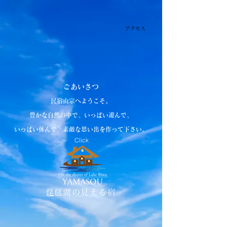
​アクセス
ごあいさつ
民宿山宗へようこそ。
豊かな自然の中で、いっぱい遊んで、
いっぱい休んで、素敵な思い出を作って下さい。
​Click
​
琵琶湖の見える宿