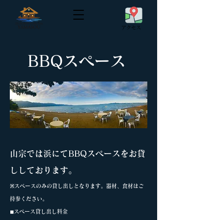
​アクセス
BBQスペース
山宗では浜にてBBQスペースをお貸
ししております。
※スペースのみの貸し出しとなります。
器材、食材はご
持参ください​。
◾︎スペース貸し出し料金