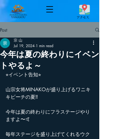
​アクセス
Post
宗 山
Jul 19, 2024
1 min read
今年は夏の終わりにイベン
トやるよ～
⭐︎イベント告知⭐︎
山宗女将MINAKOが盛り上げるワニキ
キビーチの夏‼️
今年は夏の終わりにフラステージやり
ますよ〜🤙
毎年ステージを盛り上げてくれるウク