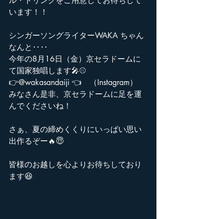
ル・ドリンクをご用意してお待ちして
います！！
シンガーソングライターWAKA ちゃん
なんと‥‥
今年の8月16日（金）京セラドームに
て国家独唱します🎤⚾️
👉@wakasandaiji 👈　（Instagram）
みなさん是非、京セラドームに足を運
んでくださいね！
さぁ、夏の締めくくりにいっぱい思い
出作るぞー🔥😇
皆様のお越しを心よりお待ちしており
ます😆