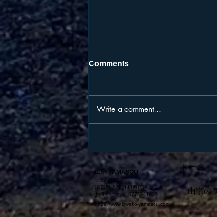
Comments
Write a comment...
⭐️料金システム⭐️
ホーム
山宗-YAMASOU-
〒520-0523
滋賀県大津市和邇南浜１２６
山宗の
お問い合わせ 0775941022
https://www.biwako-yamasou.com