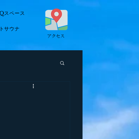
BQスペース
トサウナ
​アクセス