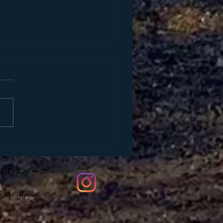
またん！にてご紹介いた
ました。
BBQスペース
ントサウナ
​山宗公式Instagram