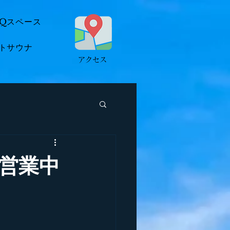
BQスペース
トサウナ
​アクセス
ナ営業中