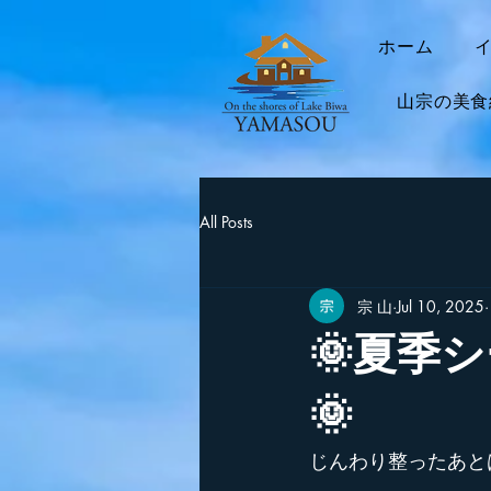
ホーム
山宗の美食
All Posts
宗 山
Jul 10, 2025
🌞夏季
🌞
じんわり整ったあと