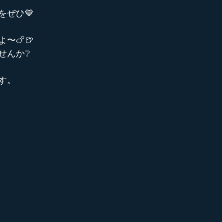
をぜひ💙
〜🍗🍺
せんか❔
す。