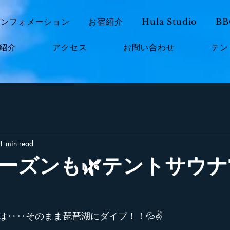
インフォメーション
お宿紹介
Hula Studio
B
紹介
アクセス
お問い合わせ
テン
1 min read
シーズンも🌿テントサウ
は‥‥そのまま琵琶湖にダイブ！！💦✌️