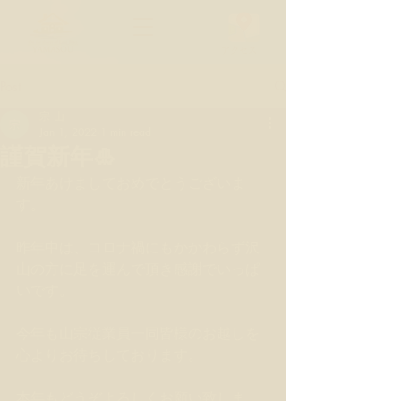
​アクセス
Post
宗 山
Jan 1, 2022
1 min read
謹賀新年🎍
新年あけましておめでとうございま
す。
昨年中は、コロナ禍にもかかわらず沢
山の方に足を運んで頂き感謝でいっぱ
いです。
今年も山宗従業員一同皆様のお越しを
心よりお待ちしております。
本年もどうぞよろしくお願い致しま