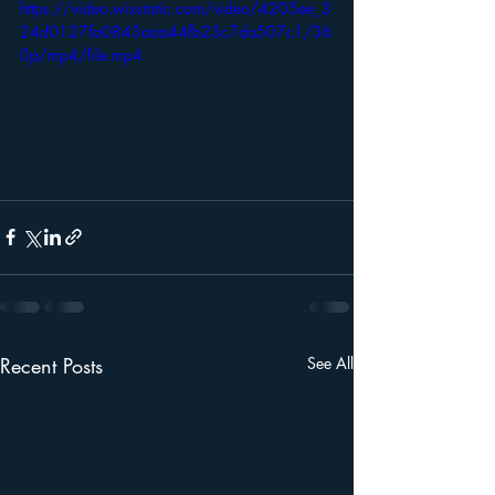
https://video.wixstatic.com/video/4205ee_3
24d0127fa0843aaa44fb23c7da507c1/36
0p/mp4/file.mp4
Recent Posts
See All