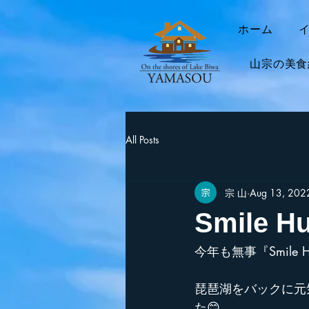
ホーム
山宗の美食
All Posts
宗 山
Aug 13, 202
Smile Hu
今年も無事『Smile H
琵琶湖をバックに元気
た😊