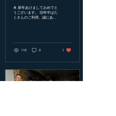
🎍 新年あけましておめでと
うございます。 旧年中はた
くさんのご利用、誠にあり
がとうございました。 本年
も皆さまに心地よくお過ご
しいただけるよう、 スタッ
フ一同努めてまいりますの
で、 どうぞよろしくお願い
いたします。 新年のご挨拶
110
0
1
に続き、誠に心苦しいお知
らせとなりますが、 昨今の
物価高騰に伴い、 2026年
1月1日より料金を改定 さ
せていただくこととなりま
した。 日頃よりご利用いた
だいている皆さまには ご負
担をおかけする形となり大
変心苦しく存じますが、 今
後も変わらぬサービスと心
を込めたおもてなしを ご提
供できるよう努めてまいり
ます。 料金の詳細につきま
しては、 こちらのHPにて