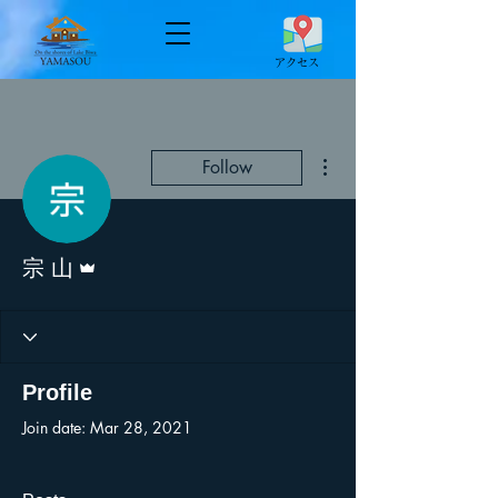
​アクセス
More actions
Follow
Admin
宗 山
Profile
Join date: Mar 28, 2021