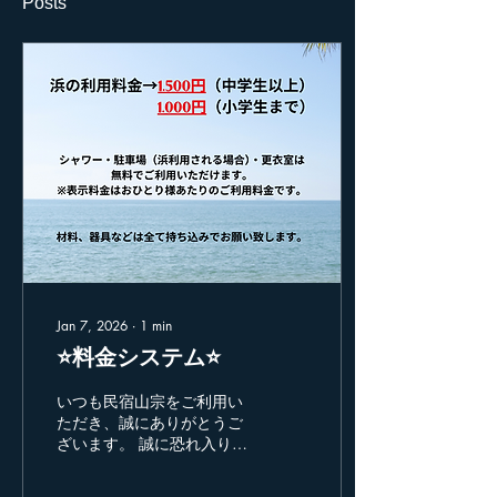
Posts
Jan 7, 2026
∙
1
min
⭐️料金システム⭐️
いつも民宿山宗をご利用い
ただき、誠にありがとうご
ざいます。 誠に恐れ入りま
すが、浜のご利用料金につ
きましても変更となってお