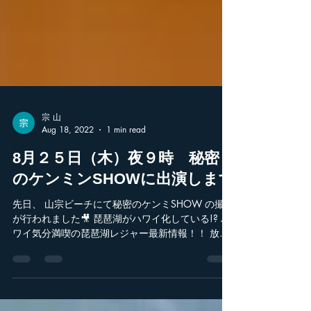
宗 山
Aug 18, 2022
1 min read
8月２５日（木）夜９時 秘密
のケンミンSHOWに出演します
先日、 山宗ビーチにて秘密のケンミSHOW の撮影
が行われました🎥 琵琶湖がハワイ化している!? ハ
ワイ気分満喫の琵琶湖レジャー最新情報！！ 放送
は８月２５日（木）夜9時からです。 少ししか映
らないかもしれませんが、是非ご覧ください♪ 読売